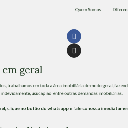
Quem Somos
Diferen
F
a
c
I
e
n
b
s
 em geral
o
t
o
a
k
g
s, trabalhamos em toda a área imobiliária de modo geral, fazendo
r
 indevidamente, usucapião, entre outras demandas imobiliárias.
a
m
l, clique no botão do whatsapp e fale conosco imediatame